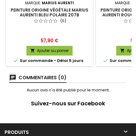
MARQUE:
MARIUS AURENTI
MARQUE:
M
PEINTURE ORIGINE VÉGÉTALE MARIUS
PEINTURE ORIGI
AURENTI BLEU POLAIRE 207B
AURENTI ROUGE
(0)
Prix
Pri
57,90 €
57
Ajouter au panier
Ajou




Sur commande - Délai 5 jours
Sur command
COMMENTAIRES (0)
Aucun avis n'a été publié pour le moment.
Suivez-nous sur Facebook

PRODUITS