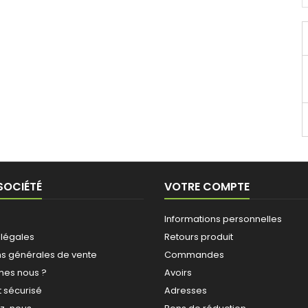
SOCIÉTÉ
VOTRE COMPTE
Informations personnelles
 légales
Retours produit
ns générales de vente
Commandes
es nous ?
Avoirs
 sécurisé
Adresses