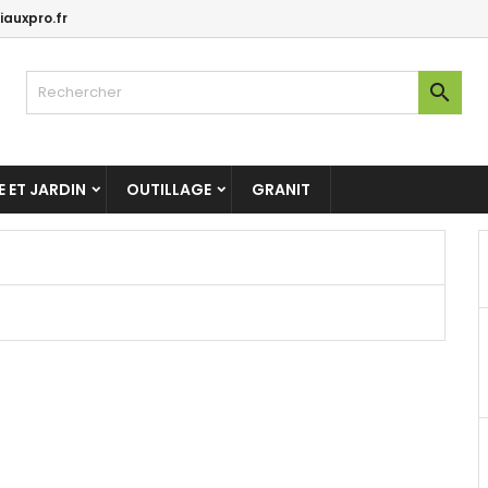
auxpro.fr

 ET JARDIN
OUTILLAGE
GRANIT