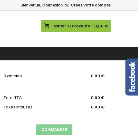
Bienvenue,
Connexion
ou
Créez votre compte
shopping_cart
Panier:
0
Produits - 0,00 €
0 articles
0,00 €
Total
TTC
0,00 €
Taxes incluses
0,00 €
COMMANDER