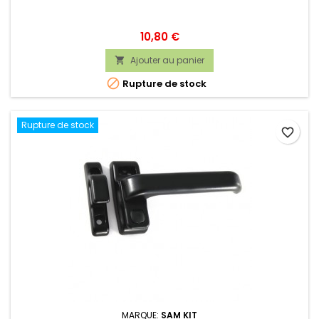
Prix
10,80 €
Ajouter au panier


Rupture de stock
Rupture de stock
favorite_border
MARQUE:
SAM KIT