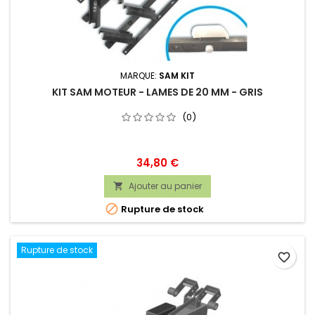
MARQUE:
SAM KIT
KIT SAM MOTEUR - LAMES DE 20 MM - GRIS
(0)
Prix
34,80 €
Ajouter au panier


Rupture de stock
Rupture de stock
favorite_border