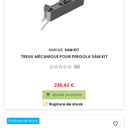
MARQUE:
SAM KIT
TREUIL MÉCANIQUE POUR PERGOLA SAM KIT
(0)
Prix
236,40 €
Ajouter au panier


Rupture de stock
Rupture de stock
favorite_border