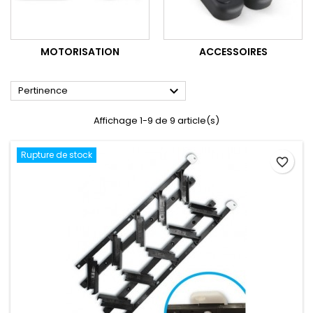
MOTORISATION
ACCESSOIRES

Pertinence
Affichage 1-9 de 9 article(s)
Rupture de stock
favorite_border