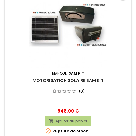
MARQUE:
SAM KIT
MOTORISATION SOLAIRE SAM KIT
(0)
Prix
648,00 €
Ajouter au panier


Rupture de stock