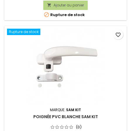
Ajouter au panier


Rupture de stock
Rupture de stock
favorite_border
MARQUE:
SAM KIT
POIGNÉE PVC BLANCHE SAM KIT
(0)