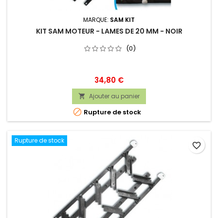
MARQUE:
SAM KIT
KIT SAM MOTEUR - LAMES DE 20 MM - NOIR
(0)
Prix
34,80 €
Ajouter au panier


Rupture de stock
Rupture de stock
favorite_border