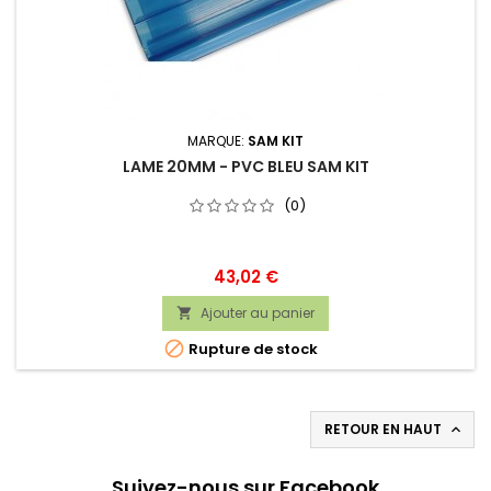
MARQUE:
SAM KIT
LAME 20MM - PVC BLEU SAM KIT
(0)
Prix
43,02 €
Ajouter au panier


Rupture de stock
RETOUR EN HAUT

Suivez-nous sur Facebook