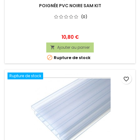
POIGNÉE PVC NOIRE SAM KIT
(0)
Prix
10,80 €
Ajouter au panier


Rupture de stock
Rupture de stock
favorite_border