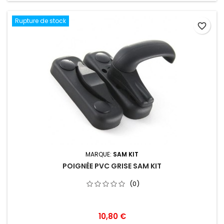
Rupture de stock
favorite_border
MARQUE:
SAM KIT
POIGNÉE PVC GRISE SAM KIT
(0)
Prix
10,80 €