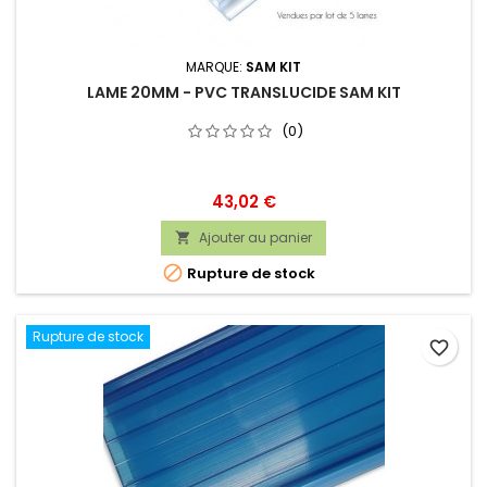
MARQUE:
SAM KIT
LAME 20MM - PVC TRANSLUCIDE SAM KIT
(0)
Prix
43,02 €
Ajouter au panier


Rupture de stock
Rupture de stock
favorite_border