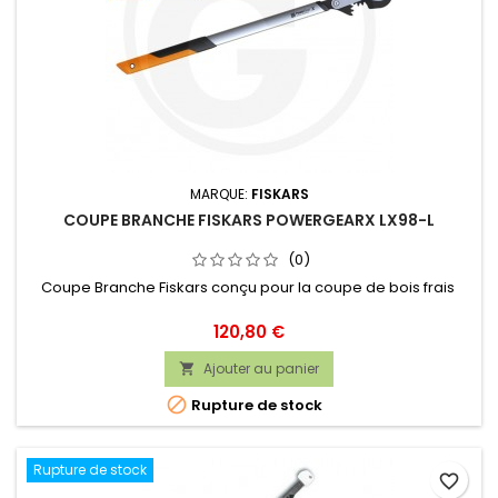
MARQUE:
FISKARS
COUPE BRANCHE FISKARS POWERGEARX LX98-L
(0)
Coupe Branche Fiskars conçu pour la coupe de bois frais
Prix
120,80 €
Ajouter au panier


Rupture de stock
Rupture de stock
favorite_border