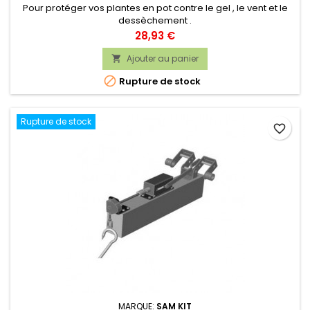
Pour protéger vos plantes en pot contre le gel , le vent et le
dessèchement .
Prix
28,93 €
Ajouter au panier


Rupture de stock
Rupture de stock
favorite_border
MARQUE:
SAM KIT