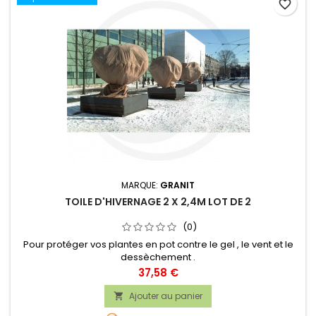
favorite_border
MARQUE:
GRANIT
TOILE D'HIVERNAGE 2 X 2,4M LOT DE 2
(0)
Pour protéger vos plantes en pot contre le gel , le vent et le
dessèchement .
Prix
37,58 €
Ajouter au panier
