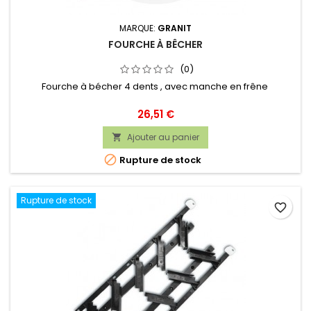
MARQUE:
GRANIT
FOURCHE À BÊCHER
(0)
Fourche à bécher 4 dents , avec manche en frêne
Prix
26,51 €
Ajouter au panier


Rupture de stock
Rupture de stock
favorite_border