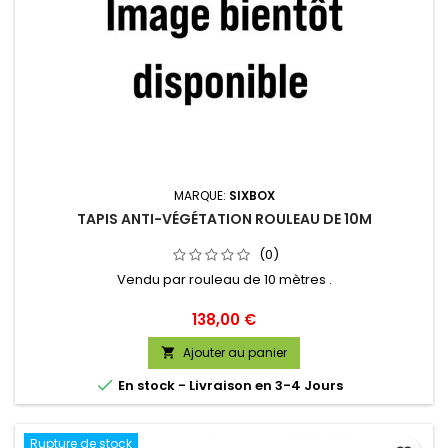
MARQUE:
SIXBOX
TAPIS ANTI-VÉGÉTATION ROULEAU DE 10M
(0)
Vendu par rouleau de 10 mètres .
Prix
138,00 €
Ajouter au panier


En stock - Livraison en 3-4 Jours
Rupture de stock