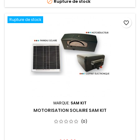

Rupture de stock
Rupture de stock
favorite_border
MARQUE:
SAM KIT
MOTORISATION SOLAIRE SAM KIT
(0)