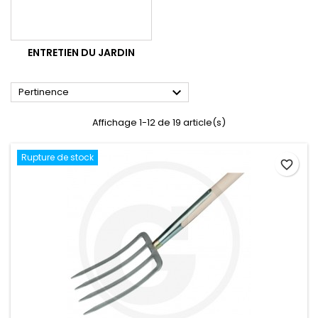
ENTRETIEN DU JARDIN

Pertinence
Affichage 1-12 de 19 article(s)
Rupture de stock
favorite_border