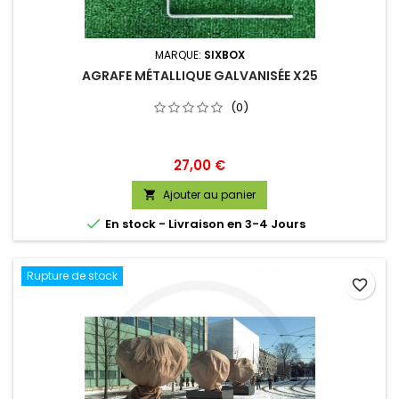
MARQUE:
SIXBOX
AGRAFE MÉTALLIQUE GALVANISÉE X25
(0)
Prix
27,00 €
Ajouter au panier


En stock - Livraison en 3-4 Jours
Rupture de stock
favorite_border