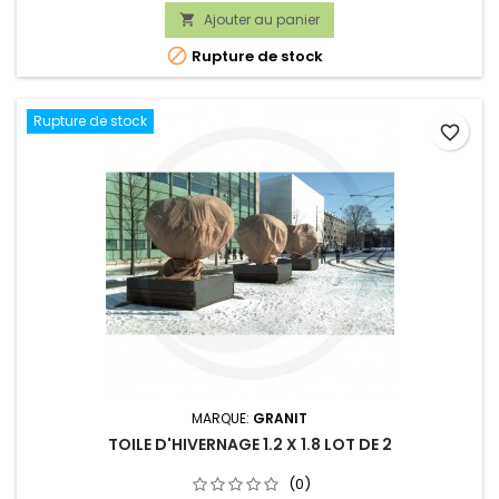
Ajouter au panier


Rupture de stock
Rupture de stock
favorite_border
MARQUE:
GRANIT
TOILE D'HIVERNAGE 1.2 X 1.8 LOT DE 2
(0)