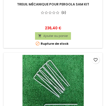
TREUIL MÉCANIQUE POUR PERGOLA SAM KIT
(0)
Prix
236,40 €
Ajouter au panier


Rupture de stock
favorite_border