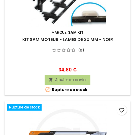
MARQUE:
SAM KIT
KIT SAM MOTEUR - LAMES DE 20 MM - NOIR
(0)
Prix
34,80 €
Ajouter au panier


Rupture de stock
Rupture de stock
favorite_border