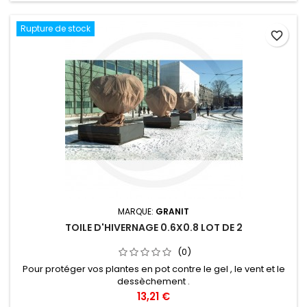
Rupture de stock
favorite_border
MARQUE:
GRANIT
TOILE D'HIVERNAGE 0.6X0.8 LOT DE 2
(0)
Pour protéger vos plantes en pot contre le gel , le vent et le
dessèchement .
Prix
13,21 €