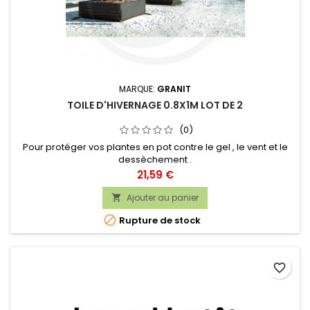
MARQUE:
GRANIT
TOILE D'HIVERNAGE 0.8X1M LOT DE 2
(0)
Pour protéger vos plantes en pot contre le gel , le vent et le
dessèchement .
Prix
21,59 €
Ajouter au panier


Rupture de stock
favorite_border