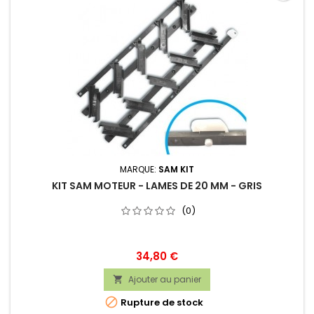
MARQUE:
SAM KIT
KIT SAM MOTEUR - LAMES DE 20 MM - GRIS
(0)
Prix
34,80 €
Ajouter au panier


Rupture de stock