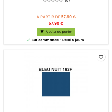
(0)
A PARTIR DE
57,90 €
Prix
57,90 €
Ajouter au panier


Sur commande - Délai 5 jours
favorite_border