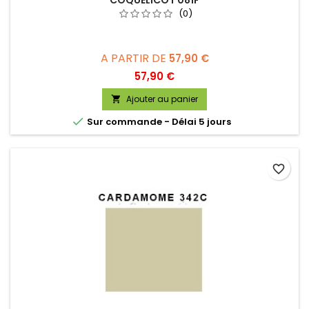
(0)
A PARTIR DE
57,90 €
Prix
57,90 €
Ajouter au panier


Sur commande - Délai 5 jours
favorite_border