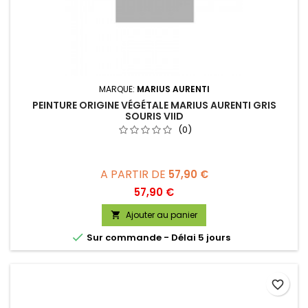
MARQUE:
MARIUS AURENTI
PEINTURE ORIGINE VÉGÉTALE MARIUS AURENTI GRIS
SOURIS VIID
(0)
A PARTIR DE
57,90 €
Prix
57,90 €
Ajouter au panier


Sur commande - Délai 5 jours
favorite_border