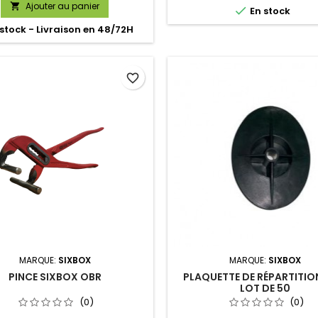
Ajouter au panier


En stock
stock - Livraison en 48/72H
favorite_border
MARQUE:
SIXBOX
MARQUE:
SIXBOX
PINCE SIXBOX OBR
PLAQUETTE DE RÉPARTITIO
LOT DE 50
(0)
(0)