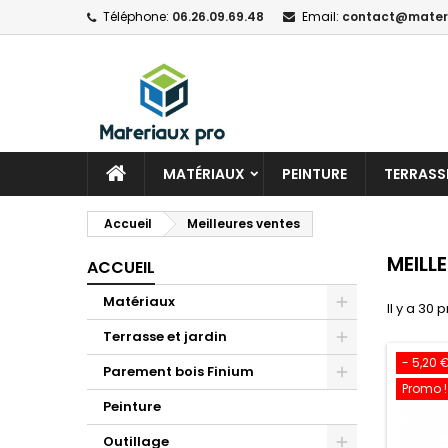
Téléphone:
06.26.09.69.48
Email:
contact@materi
MATÉRIAUX
PEINTURE
TERRASSE
Accueil
Meilleures ventes
MEILL
ACCUEIL
Matériaux
Il y a 30 
Terrasse et jardin
- 5,20 
Parement bois Finium
Promo !
Peinture
Outillage