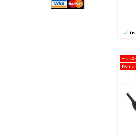

En 
- 10,00
Promo !