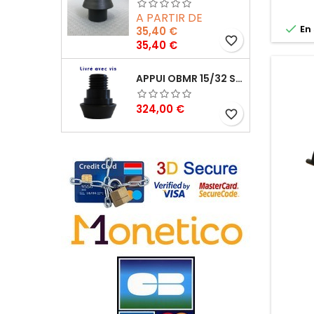
A PARTIR DE

En 
35,40 €
favorite_border
Prix
35,40 €
APPUI OBMR 15/32 SIXBOX AVEC VIS
Prix
324,00 €
favorite_border