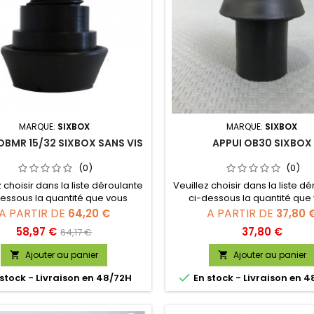
MARQUE:
SIXBOX
MARQUE:
SIXBOX
OBMR 15/32 SIXBOX SANS VIS
APPUI OB30 SIXBOX
(0)
(0)
z choisir dans la liste déroulante
Veuillez choisir dans la liste d
essous la quantité que vous
ci-dessous la quantité que
souhaitez :
souhaitez :
A PARTIR DE
A PARTIR DE
64,20 €
37,80 
Prix
Prix
Prix
58,97 €
37,80 €
64,17 €
de
Ajouter au panier
Ajouter au panier


base

stock - Livraison en 48/72H
En stock - Livraison en 