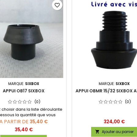
favorite_border
MARQUE:
SIXBOX
MARQUE:
SIXBOX
APPUI OB17 SIXBOX
APPUI OBMR 15/32 SIXBOX A
(0)
(0)
z choisir dans la liste déroulante
essous la quantité que vous
souhaitez :
A PARTIR DE
Prix
35,40 €
324,00 €
Prix
35,40 €
Ajouter au panier
