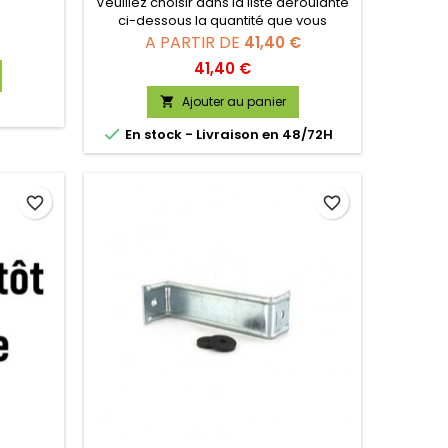
Veuillez choisir dans la liste déroulante
ci-dessous la quantité que vous
souhaitez :
A PARTIR DE
41,40 €
Prix
41,40 €
Ajouter au panier


En stock - Livraison en 48/72H
favorite_border
favorite_border