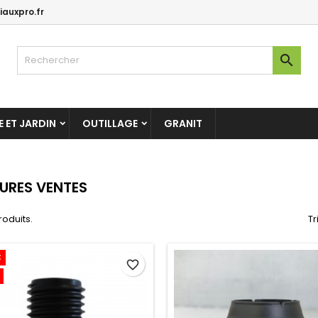
auxpro.fr

 ET JARDIN
OUTILLAGE
GRANIT
EURES VENTES
produits.
Tr
€
favorite_border