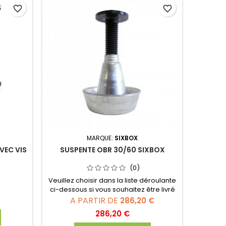
favorite_border
favorite_border
MARQUE:
SIXBOX
VEC VIS
SUSPENTE OBR 30/60 SIXBOX
(0)
Veuillez choisir dans la liste déroulante
ci-dessous si vous souhaitez être livré
avec ou sans vis :
A PARTIR DE
286,20 €
Prix
286,20 €