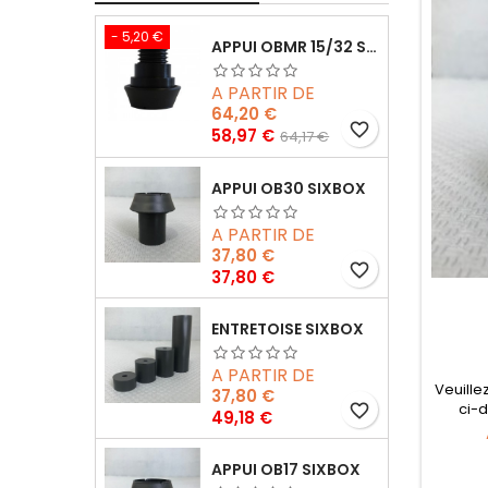
- 5,20 €
APPUI OBMR 15/32 SIXBOX SANS VIS
A PARTIR DE
64,20 €
favorite_border
Prix
Prix
58,97 €
64,17 €
de
base
APPUI OB30 SIXBOX
A PARTIR DE
37,80 €
favorite_border
Prix
37,80 €
ENTRETOISE SIXBOX
A PARTIR DE
Veuille
37,80 €
ci-d
favorite_border
Prix
49,18 €
APPUI OB17 SIXBOX