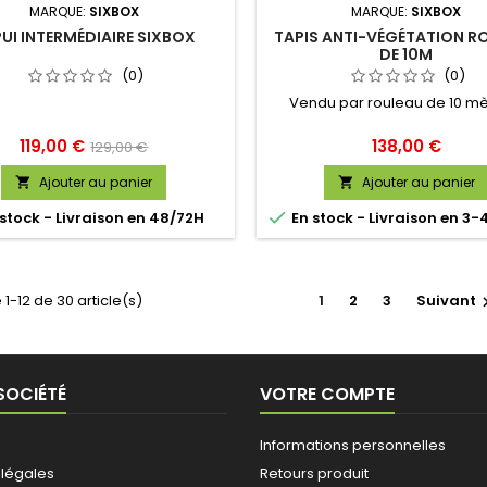
MARQUE:
SIXBOX
MARQUE:
SIXBOX
UI INTERMÉDIAIRE SIXBOX
TAPIS ANTI-VÉGÉTATION R
DE 10M
(0)
(0)
Vendu par rouleau de 10 mèt
Prix
Prix
Prix
119,00 €
138,00 €
129,00 €
de
Ajouter au panier
Ajouter au panier


base

stock - Livraison en 48/72H
En stock - Livraison en 3-
 1-12 de 30 article(s)
1
2
3
Suivant
SOCIÉTÉ
VOTRE COMPTE
Informations personnelles
 légales
Retours produit