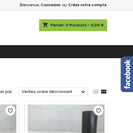
Bienvenue,
Connexion
ou
Créez votre compte
shopping_cart
Panier:
0
Produits - 0,00 €



ier par :
Ventes, ordre décroissant
favorite_border
favorite_border