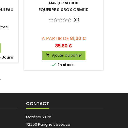
MARQUE:
SIXBOX
OULEAU
EQUERRE SIXBOX OBM110
(0)
res .
A PARTIR DE
81,00 €
Prix
85,80 €
Ajouter au panier

4 Jours

En stock

CONTACT
Matériaux Pro
72250 Parigné L'évêque