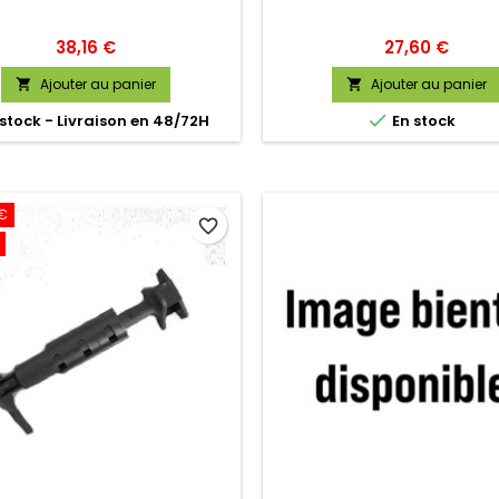
Prix
Prix
38,16 €
27,60 €
Ajouter au panier
Ajouter au panier



stock - Livraison en 48/72H
En stock
 €
favorite_border