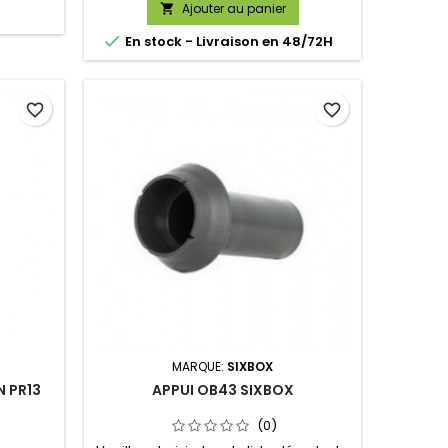
Ajouter au panier


En stock - Livraison en 48/72H
favorite_border
favorite_border
MARQUE:
SIXBOX
N PR13
APPUI OB43 SIXBOX
(0)