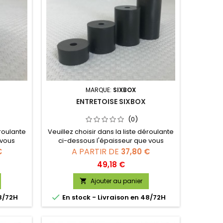
MARQUE:
SIXBOX
ENTRETOISE SIXBOX
(0)
éroulante
Veuillez choisir dans la liste déroulante
 vous
ci-dessous l'épaisseur que vous
souhaitez :
A PARTIR DE
€
37,80 €
Prix
49,18 €
Ajouter au panier


48/72H
En stock - Livraison en 48/72H