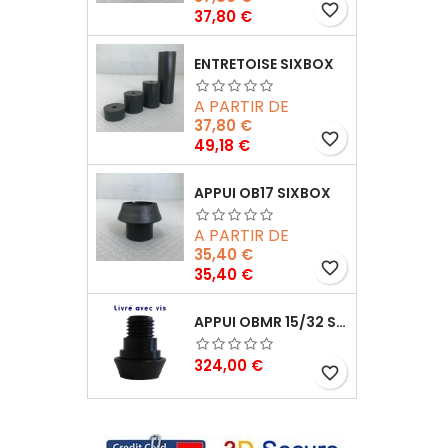
favorite_border
Prix
37,80 €
ENTRETOISE SIXBOX
A PARTIR DE
37,80 €
favorite_border
Prix
49,18 €
APPUI OB17 SIXBOX
A PARTIR DE
35,40 €
favorite_border
Prix
35,40 €
APPUI OBMR 15/32 SIXBOX AVEC VIS
Prix
324,00 €
favorite_border