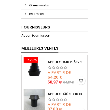
Greenworks
KS TOOLS
FOURNISSEURS
Aucun fournisseur
MEILLEURES VENTES
- 5,20 €
APPUI OBMR 15/32 SIXBOX SANS VIS
A PARTIR DE
64,20 €
favorite_border
Prix
Prix
58,97 €
64,17 €
de
base
APPUI OB30 SIXBOX
A PARTIR DE
37,80 €