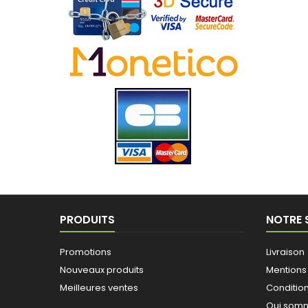
PRODUITS
NOTRE 
Promotions
Livraison
Nouveaux produits
Mentions
Meilleures ventes
Conditio
Qui somm