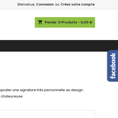
Bienvenue,
Connexion
ou
Créez votre compte
shopping_cart
Panier:
0
Produits - 0,00 €
 ajouter une signature très personnelle au design.
 chaleureuse .