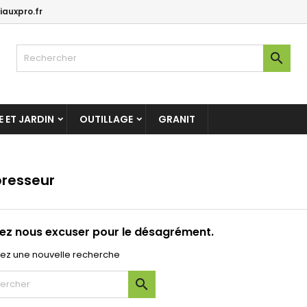
auxpro.fr

 ET JARDIN
OUTILLAGE
GRANIT
resseur
lez nous excuser pour le désagrément.
uez une nouvelle recherche
