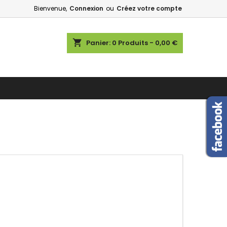
Bienvenue,
Connexion
ou
Créez votre compte
shopping_cart
Panier:
0
Produits - 0,00 €