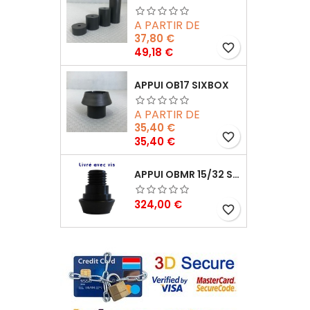
A PARTIR DE
37,80 €
favorite_border
Prix
49,18 €
APPUI OB17 SIXBOX
A PARTIR DE
35,40 €
favorite_border
Prix
35,40 €
APPUI OBMR 15/32 SIXBOX AVEC VIS
Prix
324,00 €
favorite_border