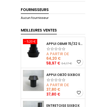
FOURNISSEURS
Aucun fournisseur
MEILLEURES VENTES
- 5,20 €
APPUI OBMR 15/32 SIXBOX SANS VIS
A PARTIR DE
64,20 €
favorite_border
Prix
Prix
58,97 €
64,17 €
de
base
APPUI OB30 SIXBOX
A PARTIR DE
37,80 €
favorite_border
Prix
37,80 €
ENTRETOISE SIXBOX