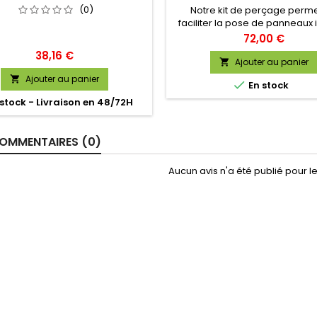
(0)
Notre kit de perçage perm
faciliter la pose de panneaux 
en plafonds ou en rampants , f
Prix
72,00 €
des suspentes PEM .
Prix
38,16 €
Ajouter au panier

Ajouter au panier


En stock
stock - Livraison en 48/72H
OMMENTAIRES (0)
Aucun avis n'a été publié pour 