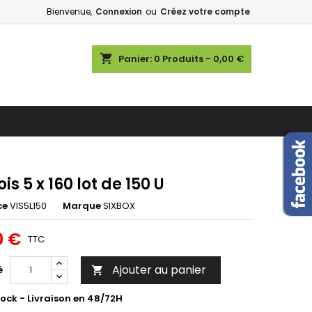
Bienvenue,
Connexion
ou
Créez votre compte
shopping_cart
Panier:
0
Produits - 0,00 €
ois 5 x 160 lot de 150 U
ce
VIS5L150
Marque
SIXBOX
0 €
TTC
Ajouter au panier
é

tock - Livraison en 48/72H