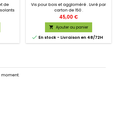
et de
Vis pour bois et aggloméré . Livré par
Vis pour
isolants
carton de 150 .
ixés par
Prix
45,00 €
Ajouter au panier



En stock - Livraison en 48/72H
En s
le moment.