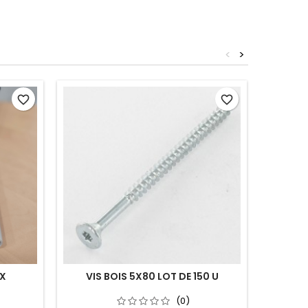
<
>
favorite_border
favorite_border
OX
VIS BOIS 5X80 LOT DE 150 U
VIS PO
(0)