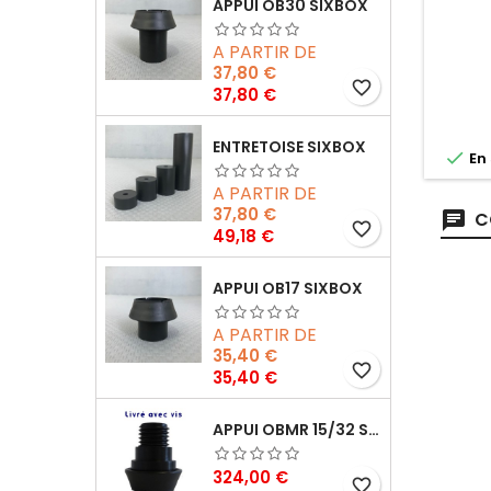
APPUI OB30 SIXBOX
A PARTIR DE
37,80 €
favorite_border
Prix
37,80 €
ENTRETOISE SIXBOX

En 
A PARTIR DE
37,80 €
C
favorite_border
Prix
49,18 €
APPUI OB17 SIXBOX
A PARTIR DE
35,40 €
favorite_border
Prix
35,40 €
APPUI OBMR 15/32 SIXBOX AVEC VIS
Prix
324,00 €
favorite_border