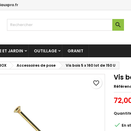
auxpro.fr

 ET JARDIN
OUTILLAGE
GRANIT
XBOX
Accessoires de pose
Vis bois 5 x 160 lot de 150 U
Vis b
favorite_border
Référen
72,0
Quantit

En s