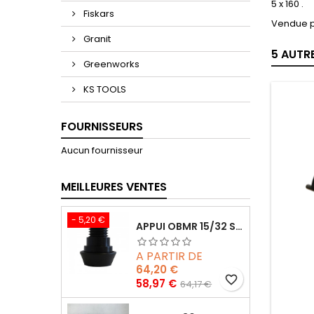
5 x 160 .
Fiskars
Vendue p
Granit
5 AUTR
Greenworks
KS TOOLS
FOURNISSEURS
Aucun fournisseur
MEILLEURES VENTES
- 5,20 €
APPUI OBMR 15/32 SIXBOX SANS VIS
A PARTIR DE
64,20 €
favorite_border
Prix
Prix
58,97 €
64,17 €
de
base